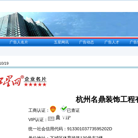
广告人名片
五星网讯
广告动态
广告人才
广告
0/19
杭州名鼎装饰工程
工商认证：
已查证
VIP认证：
统一社会信用代码：91330103773595202D