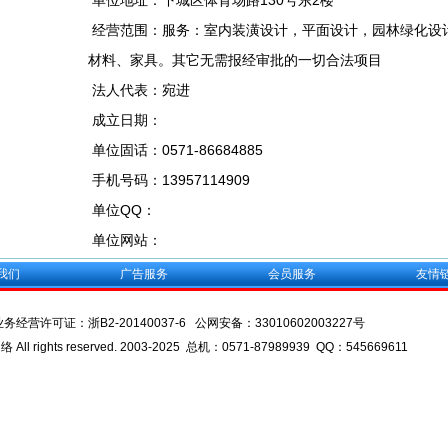
单位地址：下城区体育场路130号东2楼
经营范围：服务：室内装潢设计，平面设计，园林绿化设
材料、家具。其它无需报经审批的一切合法项目
法人代表：宛进
成立日期：
单位固话：0571-86684885
手机号码：13957114909
单位QQ：
单位网站：
我们
广告服务
会员服务
友情
业务经营许可证：
浙B2-20140037-6
公网安备：
33010602003227号
l rights reserved. 2003-2025 总机：0571-87989939 QQ：545669611