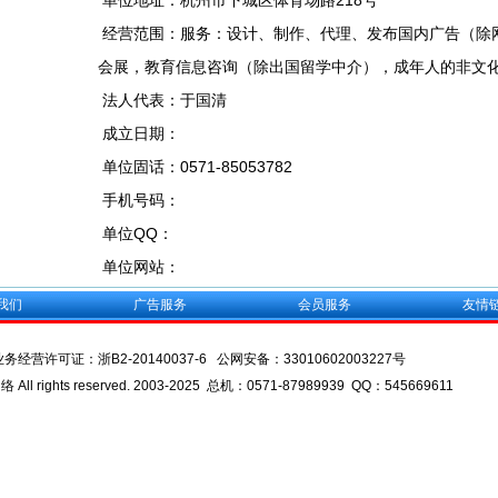
单位地址：杭州市下城区体育场路218号
经营范围：服务：设计、制作、代理、发布国内广告（除
会展，教育信息咨询（除出国留学中介），成年人的非文化
法人代表：于国清
成立日期：
单位固话：0571-85053782
手机号码：
单位QQ：
单位网站：
我们
广告服务
会员服务
友情
业务经营许可证：
浙B2-20140037-6
公网安备：
33010602003227号
l rights reserved. 2003-2025 总机：0571-87989939 QQ：545669611