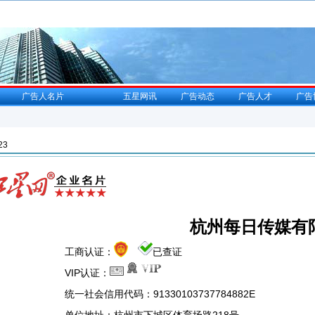
广告人名片
五星网讯
广告动态
广告人才
广告
23
杭州每日传媒有
工商认证：
已查证
VIP认证：
统一社会信用代码：91330103737784882E