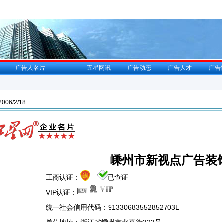
广告人名片
五星网讯
广告动态
广告人才
广告
06/2/18
嵊州市新视点广告装
工商认证：
已查证
VIP认证：
统一社会信用代码：91330683552852703L