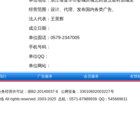
单位地址：浙江省金华市婺城区城北街道五星村后城里
经营范围：设计、代理、发布国内各类广告。
法人代表：王景辉
成立日期：
单位固话：0579-2347005
手机号码：
单位QQ：
单位网站：
我们
广告服务
会员服务
友情
业务经营许可证：
浙B2-20140037-6
公网安备：
33010602003227号
l rights reserved. 2003-2025 总机：0571-87989939 QQ：545669611