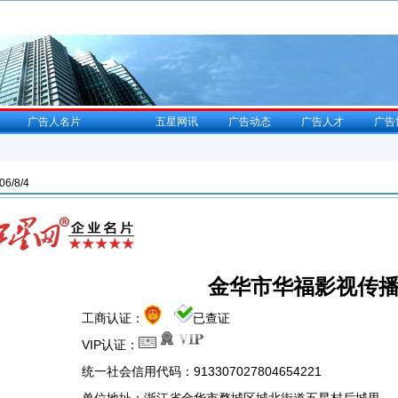
广告人名片
五星网讯
广告动态
广告人才
广告
/8/4
金华市华福影视传
工商认证：
已查证
VIP认证：
统一社会信用代码：913307027804654221