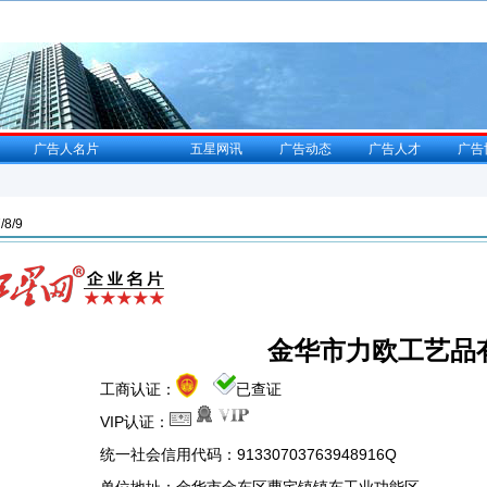
广告人名片
五星网讯
广告动态
广告人才
广告
8/9
金华市力欧工艺品
工商认证：
已查证
VIP认证：
统一社会信用代码：91330703763948916Q