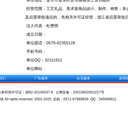
单位地址：金华市金东区曹宅镇镇东工业功能区
经营范围：工艺礼品、美术装饰品设计、制作、销售；本
及后置审批项目的，凭相关许可证经营，浙江省后置审批目
法人代表：杜赞明
成立日期：
单位固话：0579-82350128
手机号码：
单位QQ：32111912
单位网站：
我们
广告服务
会员服务
友情
业务经营许可证：
浙B2-20140037-6
公网安备：
33010602003227号
l rights reserved. 2003-2025 总机：0571-87989939 QQ：545669611