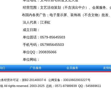
单位地址：义乌市后宅街道义北大道
经营范围：文艺活动策划（不含演出中介）、会展服务、
布国内各类广告；电子显示屏、装饰画（不含文物）批发
法人代表：江泽虹
成立日期：
单位固话：0579-85645503
手机号码：057985645503
单位QQ：200835066
单位网站：
我们
广告服务
会员服务
友情
业务经营许可证：
浙B2-20140037-6
公网安备：
33010602003227号
l rights reserved. 2003-2025 总机：0571-87989939 QQ：545669611