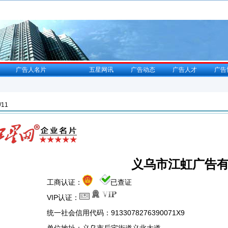
广告人名片
五星网讯
广告动态
广告人才
广告
11
义乌市江虹广告
工商认证：
已查证
VIP认证：
统一社会信用代码：9133078276390071X9