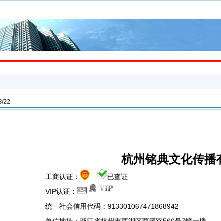
广告人名片
五星网讯
广告动态
广告人才
广告
/22
杭州铭典文化传播
工商认证：
已查证
VIP认证：
统一社会信用代码：913301067471868942