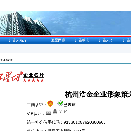
广告人名片
五星网讯
广告动态
广告人才
广告
4/9/20
杭州浩金企业形象策
工商认证：
已查证
VIP认证：
统一社会信用代码：91330105762038056J