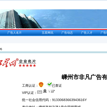
广告人名片
五星网讯
广告动态
广告人才
广告
/6
嵊州市非凡广告
工商认证：
已查证
VIP认证：
统一社会信用代码：91330683663943616Y