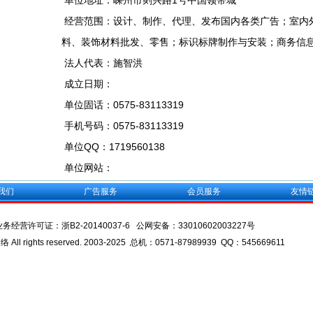
单位地址：嵊州市剡兴路1号中国领带城
经营范围：设计、制作、代理、发布国内各类广告；室内
料、装饰材料批发、零售；标识标牌制作与安装；商务信息
法人代表：施智洪
成立日期：
单位固话：0575-83113319
手机号码：0575-83113319
单位QQ：1719560138
单位网站：
我们
广告服务
会员服务
友情
业务经营许可证：
浙B2-20140037-6
公网安备：
33010602003227号
l rights reserved. 2003-2025 总机：0571-87989939 QQ：545669611