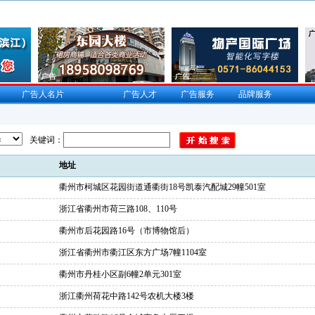
广告人名片
广告人才
广告服务
品牌服务
关键词：
地址
衢州市柯城区花园街道通衢街18号凯泰汽配城29幢501室
浙江省衢州市荷三路108、110号
衢州市后花园路16号（市博物馆后）
浙江省衢州市衢江区东方广场7幢1104室
衢州市丹桂小区副6幢2单元301室
浙江衢州荷花中路142号农机大楼3楼