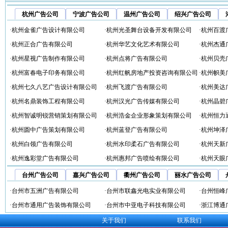
杭州广告公司
宁波广告公司
温州广告公司
绍兴广告公司
·
杭州金雀广告设计有限公司
·
杭州光圣舞台设备开发有限公司
·
杭州百渡
·
杭州正合广告有限公司
·
杭州华艺文化艺术有限公司
·
杭州杰通
·
杭州星视广告制作有限公司
·
杭州点将广告有限公司
·
杭州贝壳
·
杭州富春电子印务有限公司
·
杭州红帆房地产投资咨询有限公司
·
杭州帜美
·
杭州七久八艺广告设计有限公司
·
杭州飞渡广告有限公司
·
杭州美达
·
杭州名鼎装饰工程有限公司
·
杭州汉光广告传媒有限公司
·
杭州晶碧
·
杭州智诚明锐营销策划有限公司
·
杭州浩金企业形象策划有限公司
·
杭州恒力
·
杭州圆中广告策划有限公司
·
杭州蓝登广告有限公司
·
杭州坤泽
·
杭州白领广告有限公司
·
杭州水印柔石广告有限公司
·
杭州天新
·
杭州逸彩堂广告有限公司
·
杭州惠邦广告喷绘有限公司
·
杭州天眼
台州广告公司
嘉兴广告公司
衢州广告公司
丽水广告公司
·
台州市五洲广告有限公司
·
台州市联鑫光电实业有限公司
·
台州恒峰
·
台州市通用广告装饰有限公司
·
台州市中亚电子科技有限公司
·
浙江博通
关于我们
联系我们